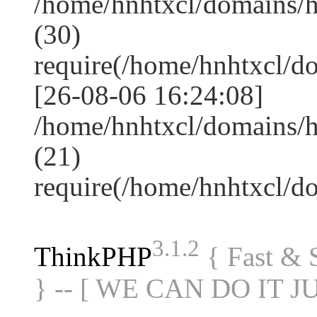
/home/hnhtxcl/domains/
(30)
require(/home/hnhtxcl/
[26-08-06 16:24:08]
/home/hnhtxcl/domains/h
(21)
require(/home/hnhtxcl/
3.1.2
ThinkPHP
{ Fast &
} -- [ WE CAN DO IT J